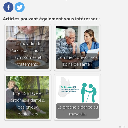
Articles pouvant également vous intéresser :
La maladie de
Parkinson : causes,
symptômes et
Comment prévoir vos
traitements
soins de santé ?
Être LGBTQ+ et
proches aidant.e.s,
des enjeux
La proche aidance au
particuliers
masculin
0