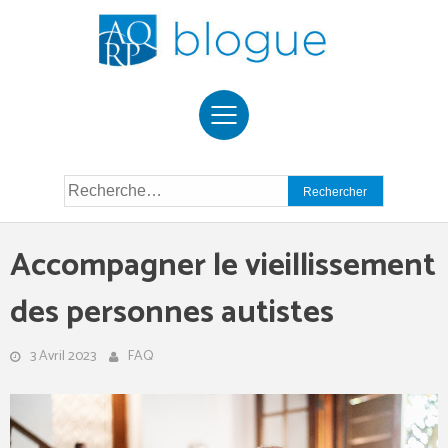
Skip
to
content
Rechercher :
Accompagner le vieillissement
des personnes autistes
3 Avril 2023
FAQ