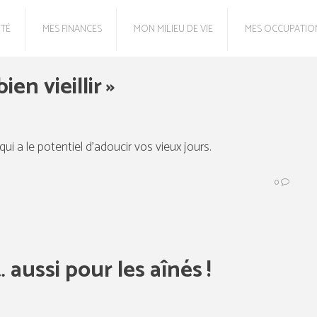
NTÉ
MES FINANCES
MON MILIEU DE VIE
MES OCCUPATIO
en vieillir »
i a le potentiel d’adoucir vos vieux jours.
0
aussi pour les aînés !