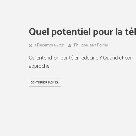
Quel potentiel pour la t
1 Décembre 2021
Philippe Jean Poirier
Qu’entend-on par télémédecine ? Quand et commen
approche.
CONTINUE READING...